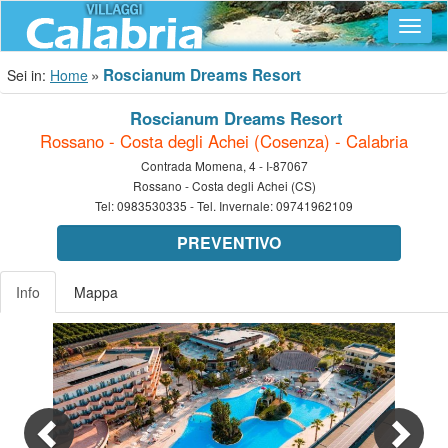
Navig
Roscianum Dreams Resort
Sei in:
Home
Roscianum Dreams Resort
Rossano - Costa degli Achei (Cosenza) - Calabria
Contrada Momena, 4 - I-87067
Rossano - Costa degli Achei (CS)
Tel:
0983530335
- Tel. Invernale:
09741962109
PREVENTIVO
Info
Mappa
Previous
Nex