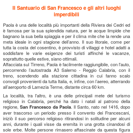
Il Santuario di San Francesco e gli altri luoghi
imperdibili
Paola è una delle località più importanti della Riviera dei Cedri ed
è famosa per la sua splendida natura, per le acque limpide che
bagnano la sua bella spiaggia e per il clima mite che la rende una
meta ideale in ogni stagione dell’anno. Il suo litorale, come per
tutta la costa del cosentino, è provvisto di
villaggi e hotel
adatti a
soddisfare le varie esigenze dei turisti affinché le vacanze,
soprattutto quelle estive, siano ottimali.
Affacciata sul Tirreno, Paola è facilmente raggiungibile, con l'auto,
percorrendo l’autostrada A3 Salerno - Reggio Calabria, con il
treno, scendendo alla stazione cittadina in cui fanno scalo
convogli provenienti da tutta Italia, e, infine, con l’aereo, atterrando
all’aeroporto di Lamezia Terme, distante circa 60 km.
La località, tra l'altro, è una delle principali mete del turismo
religioso in Calabria, perché ha dato i natali al patrono della
regione,
San Francesco da Paola
. Il Santo, nato nel 1416, dopo
aver trascorso un periodo presso il convento dei Francescani,
iniziò il suo percorso religioso ritirandosi in solitudine per alcuni
anni, durante i quali visse da eremita in una grotta cinandosi di
sole erbe. Molte persone rimasero affascinate da questa figura