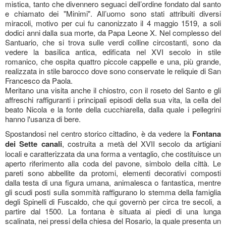
mistica, tanto che divennero seguaci dell’ordine fondato dal santo
e chiamato dei "Minimi". All’uomo sono stati attribuiti diversi
miracoli, motivo per cui fu canonizzato il 4 maggio 1519, a soli
dodici anni dalla sua morte, da Papa Leone X. Nel complesso del
Santuario, che si trova sulle verdi colline circostanti, sono da
vedere la basilica antica, edificata nel XVI secolo in stile
romanico, che ospita quattro piccole cappelle e una, più grande,
realizzata in stile barocco dove sono conservate le reliquie di San
Francesco da Paola.
Meritano una visita anche il chiostro, con il roseto del Santo e gli
affreschi raffiguranti i principali episodi della sua vita, la cella del
beato Nicola e la fonte della cucchiarella, dalla quale i pellegrini
hanno l'usanza di bere.
Spostandosi nel centro storico cittadino, è da vedere la
Fontana
dei Sette canali
, costruita a metà del XVII secolo da artigiani
locali e caratterizzata da una forma a ventaglio, che costituisce un
aperto riferimento alla coda del pavone, simbolo della città. Le
pareti sono abbellite da protomi, elementi decorativi composti
dalla testa di una figura umana, animalesca o fantastica, mentre
gli scudi posti sulla sommità raffigurano lo stemma della famiglia
degli Spinelli di Fuscaldo, che qui governò per circa tre secoli, a
partire dal 1500. La fontana è situata ai piedi di una lunga
scalinata, nei pressi della chiesa del Rosario, la quale presenta un