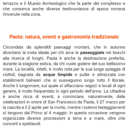
terrazzo e il Museo Archeologico che fa parte del complesso e
che conserva anche diverse testimonianze di epoca romana
rinvenute nella zona.
Paola: natura, eventi e gastronomia tradizionale
Circondata da splendidi paesaggi montani, che in autunno
diventano la meta ideale per chi ama le
passeggiate
nei boschi
alla ricerca di funghi, Paola è anche la destinazione preferita,
durante la stagione estiva, da chi vuole godere del suo bellissimo
mare. La località, infatti, è molto nota per la sua lunga spiaggia di
ciottoli, bagnata da
acque limpide
e pulite e attrezzata con
stabilimenti balneari che si susseguono lungo tutto il litorale.
Anche il lungomare, sul quale si affacciano negozi e locali di ogni
genere, è molto frequentato in ogni periodo dell'anno. La cittadina
è anche ricca di eventi, a cominciare, naturalmente, dalle
celebrazioni in onore di San Francesco da Paola, il 27 marzo per
la nascita e il 2 aprile per la morte, mentre i solenni festeggiamenti
si tengono dal Primo al 4 maggio: in questa occasione vengono
organizzate diverse processioni a terra e a mare, oltre che
concerti e spettacoli.