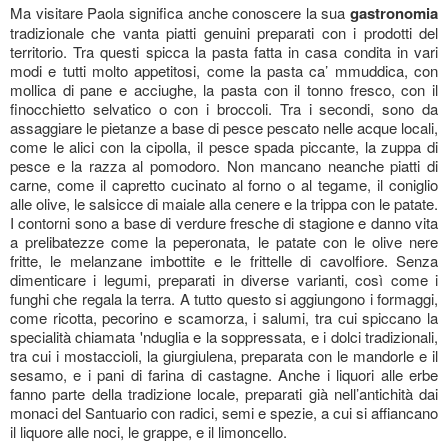
Ma visitare Paola significa anche conoscere la sua
gastronomia
tradizionale che vanta piatti genuini preparati con i prodotti del
territorio. Tra questi spicca la pasta fatta in casa condita in vari
modi e tutti molto appetitosi, come la pasta ca’ mmuddica, con
mollica di pane e acciughe, la pasta con il tonno fresco, con il
finocchietto selvatico o con i broccoli. Tra i secondi, sono da
assaggiare le pietanze a base di pesce pescato nelle acque locali,
come le alici con la cipolla, il pesce spada piccante, la zuppa di
pesce e la razza al pomodoro. Non mancano neanche piatti di
carne, come il capretto cucinato al forno o al tegame, il coniglio
alle olive, le salsicce di maiale alla cenere e la trippa con le patate.
I contorni sono a base di verdure fresche di stagione e danno vita
a prelibatezze come la peperonata, le patate con le olive nere
fritte, le melanzane imbottite e le frittelle di cavolfiore. Senza
dimenticare i legumi, preparati in diverse varianti, così come i
funghi che regala la terra. A tutto questo si aggiungono i formaggi,
come ricotta, pecorino e scamorza, i salumi, tra cui spiccano la
specialità chiamata 'nduglia e la soppressata, e i dolci tradizionali,
tra cui i mostaccioli, la giurgiulena, preparata con le mandorle e il
sesamo, e i pani di farina di castagne. Anche i liquori alle erbe
fanno parte della tradizione locale, preparati già nell’antichità dai
monaci del Santuario con radici, semi e spezie, a cui si affiancano
il liquore alle noci, le grappe, e il limoncello.