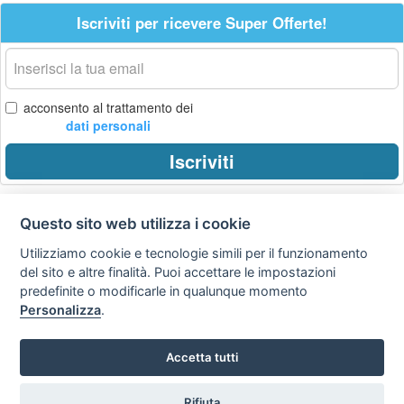
Iscriviti per ricevere Super Offerte!
La
tua
email
acconsento al trattamento dei
dati personali
Iscriviti
Questo sito web utilizza i cookie
Privacy
Avviso
Scrivici
policy
legale
Utilizziamo cookie e tecnologie simili per il funzionamento
del sito e altre finalità. Puoi accettare le impostazioni
Preferenze cookie
predefinite o modificarle in qualunque momento
Personalizza
.
Copyright © 2008
Accetta tutti
SVILUPPO TURISMO ITALIA S.r.L. unipersonale
P.IVA: 01665350433 - R.E.A. FM-195884 Via A. Costa, 2
63822 Porto San Giorgio (FM)
Rifiuta