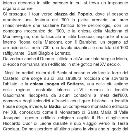
interno decorato in stile barocco in cui si trova un imponente
organo a canne.
Si prosegue il tour verso
piazza del Popolo
, dove si possono
ammirare una fontana del '600 in pietra arenaria, un arco
rinascimentale che sostiene l'antica torre dell’orologio, con un
congegno meccanico del '600, e la chiesa della Madonna di
Montevergine, con la facciata in stile barocco, ospitante al suo
interno l'icona della Madonna con il Bambino, un organo ad
armadio della metà '700, una tavola bizantina e una tela del ‘500
raffigurante i Santi Biagio e Lorenzo.
Da vedere anche il Duomo, intitolato all’Annunziata Vergine Maria,
di epoca normanna ma riedificato in stile gotico nel XV secolo.
Negli immediati dintorni di Paola si possono visitare la torre del
Castello, che sorge su di una struttura rocciosa che sovrasta
l’abitato, e la
chiesa ipogea di Sotterra
, una delle più antiche
della regione, costruita intorno all’VIII secolo in località
Gaudimare: riscoperta da alcuni contadini a metà dell'800,
conserva degli splendidi affreschi con figure bibliche. In località
Fosse sorge, invece, la
Badia
, un complesso monastico edificato
nel XII, conosciuto come il Monastero di Santa Maria di Valle
Josaphat: questo edificio religioso ospitò il Re d’Inghilterra
Riccardo Cuor di Leone durante il suo viaggio verso la Terza
Crociata. Da non perdere all’ultimo piano la vista che si gode dal